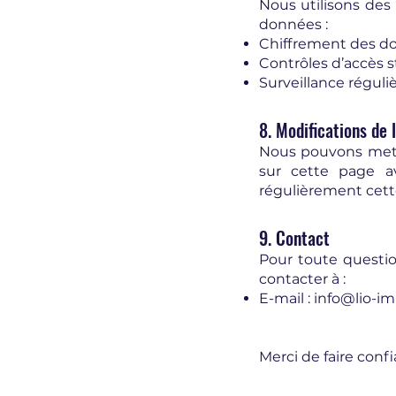
Nous utilisons des
données :
Chiffrement des do
Contrôles d’accès st
Surveillance réguli
8. Modifications de 
Nous pouvons mettr
sur cette page a
régulièrement cette
9. Contact
Pour toute questi
contacter à :
E-mail :
info@lio-i
Merci de faire conf